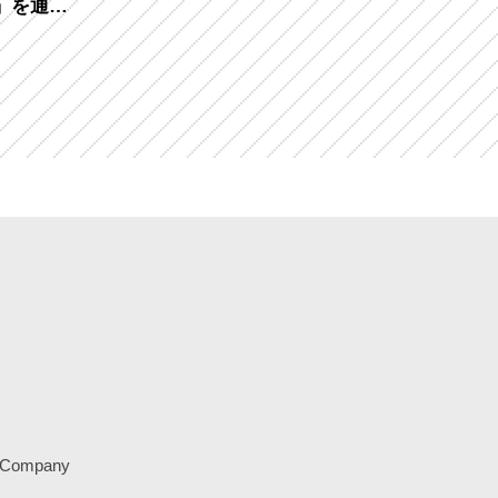
」を通し
贈り物を
Company