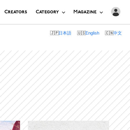
Creators
Category
Magazine
日本語
English
中文