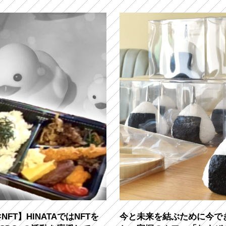
×NFT】HINATAではNFTを
今と未来を結ぶために今で