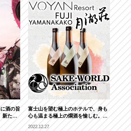
もに酒の旨
富士山を望む極上のホテルで、身も
、新たな
心も温まる極上の燗酒を愉しむ。ベ
ンチャーホテルブランド「VOYAN
2022.12.27
HOTELS」×日本酒文化を世界に発