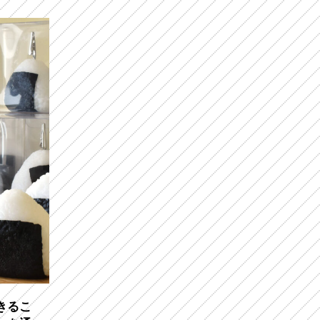
信する「SWA」のおもてなしコラボ
が実現！
きるこ