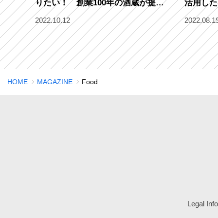
りたい！ 創業100年の酒蔵が提案
活用した
する「桜の木のオーナープロジェク
ます！
2022.10.12
2022.08.1
ト」で、サスティナブルなお花見へ
HOME
MAGAZINE
Food
Legal Inf