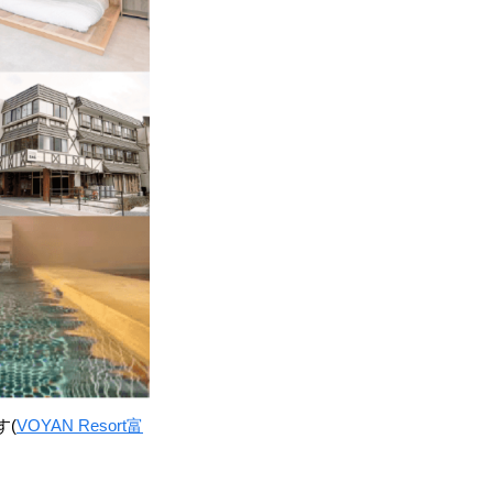
す(
VOYAN Resort富