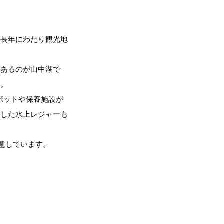
、長年にわたり観光地
にあるのが山中湖で
す。
ポットや保養施設が
かした水上レジャーも
用意しています。