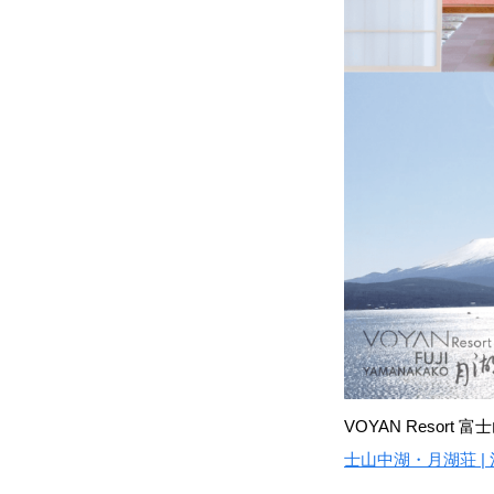
VOYAN Resor
士山中湖・月湖荘 |