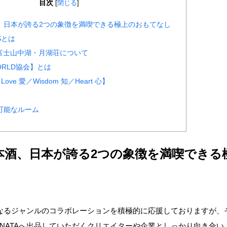
目次
[
閉じる
]
、日本が誇る2つの象徴を満喫できる極上のおもてなし
LSとは
ort 富士山中湖・月湖荘について
WORLD協会】とは
s【Love 愛／Wisdom 知／Heart 心】
可能なルーム
本酒、日本が誇る2つの象徴を満喫できる
、異なるジャンルのコラボレーションを積極的に応援しておりますが
INATAへ出品していただくクリエイターや企業としっかり向き合