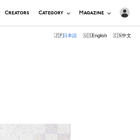
Creators
Category
Magazine
日本語
English
中文