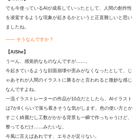
でも今使っているAIが成長していったとして、人間の創作性
を凌駕するような現象が起きるかというと正直難しいと思い
ましたね。
―― そうなんですか？
【AiShe】
うーん、感覚的なものなんですが……。
今起きているような顔面崩壊や歪みがなくなったとして、じ
ゃあそれが人間のイラストに勝るかと言われると微妙な感じ
なんですよね。
一流イラストレーターの作品が10点だとしたら、AIイラスト
は7か8くらいで落ち着きそうな気がします。色の使い方とか
すごく綺麗だし工数がかかる背景も一瞬で作っちゃうけど、
整ってるだけ……みたいな。
今風に言えばあれです、エモさが足りない。