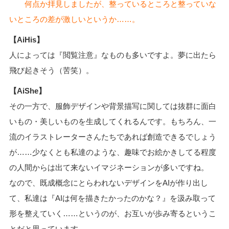
何点か拝見しましたが、整っているところと整っていな
いところの差が激しいというか……。
【AiHis】
人によっては『閲覧注意』なものも多いですよ。夢に出たら
飛び起きそう（苦笑）。
【AiShe】
その一方で、服飾デザインや背景描写に関しては抜群に面白
いもの・美しいものを生成してくれるんです。もちろん、一
流のイラストレーターさんたちであれば創造できるでしょう
が……少なくとも私達のような、趣味でお絵かきしてる程度
の人間からは出て来ないイマジネーションが多いですね。
なので、既成概念にとらわれないデザインをAIが作り出し
て、私達は『AIは何を描きたかったのかな？』を汲み取って
形を整えていく……というのが、お互いが歩み寄るというこ
とだと思っています。