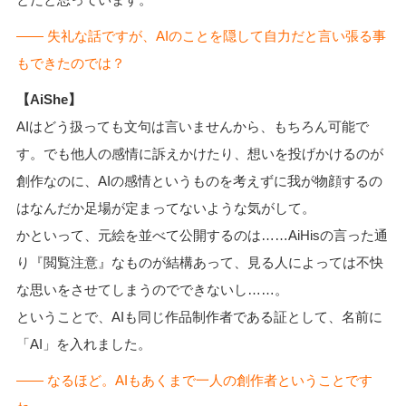
―― 失礼な話ですが、AIのことを隠して自力だと言い張る事
もできたのでは？
【AiShe】
AIはどう扱っても文句は言いませんから、もちろん可能で
す。でも他人の感情に訴えかけたり、想いを投げかけるのが
創作なのに、AIの感情というものを考えずに我が物顔するの
はなんだか足場が定まってないような気がして。
かといって、元絵を並べて公開するのは……AiHisの言った通
り『閲覧注意』なものが結構あって、見る人によっては不快
な思いをさせてしまうのでできないし……。
ということで、AIも同じ作品制作者である証として、名前に
「AI」を入れました。
―― なるほど。AIもあくまで一人の創作者ということです