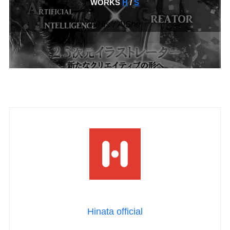
WORKS
H
/
S
AiHis / AiShe
Hinata official