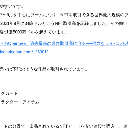
やすいです。
1年7〜9月を中心にブームになり、NFTを取引できる世界最大規模の
は、2021年8月に34億ドルというNFT取引高を記録しました。その勢い
は1億5000万ドルを超えています。
トのOpenSea、過去最高の月次取引高に迫る──強力なライバルも登場│
oindeskjapan.com/136301/
転売では下記のような作品が取引されています。
ングカード
ャラクター・アイテム
アートの分野で、出品されているNFTアートを安い値段で購入し、