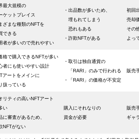
界最大規模の
・出品数が多いため、
初回
ケットプレイス
埋もれてしまう
売却価
まざまな種類のNFTを
恐れもある
その
できる
・詐欺NFTがある
よっ
用者が多いので売れやすい
価格で購入できるNFTが多い
・取引は独自通貨の
心者にも使いやすい設計
「RARI」のみで行われる
販売手
FTアートをメインに
・「RARI」の価格が不安定
扱っている
オリティの高いNFTアート
多い
購入にそれなりの
販売手
品に審査があるため、
資金が必要
ギャ
NFTがない