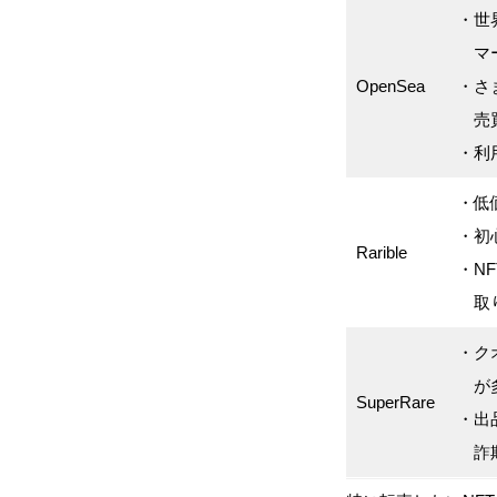
・世
マー
OpenSea
・さ
売買
・利
・低
・初
Rarible
・N
取り
・ク
が
SuperRare
・出
詐欺