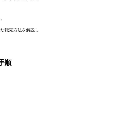
う。
えた転売方法を解説し
手順