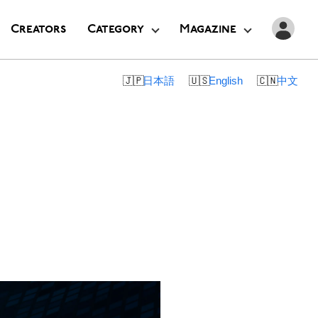
Creators
Category
Magazine
日本語
English
中文