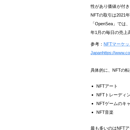
性があり価値が付き
NFTの取引は202
「OpenSea」で
年1月の毎日の売上高
参考：
NFTマーケッ
Japanhttps://www.c
具体的に、NFTの
NFTアート
NFTトレーディ
NFTゲームのキ
NFT音楽
最も多いのはNFT