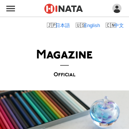
日本語
English
中文
Magazine
Official