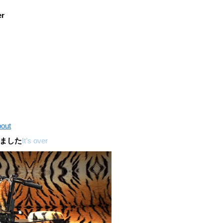
er
out
ました
It’s over