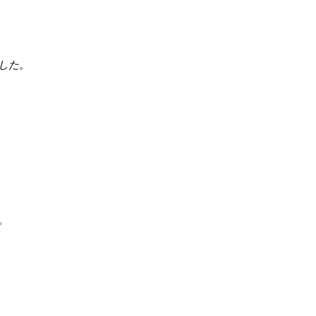
した
。
。