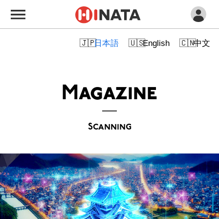
日本語
English
中文
Magazine
Scanning