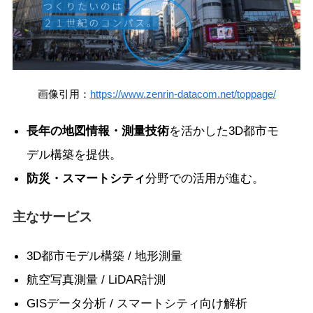
画像引用：
https://www.zenrin-datacom.net/toppage/
長年の地図情報・測量技術
を活かした3D都市モ
デル構築を提供。
防災・スマートシティ
分野での活用が進む。
主なサービス
3D都市モデル構築 / 地形測量
航空写真測量 / LiDAR計測
GISデータ分析 / スマートシティ向け解析