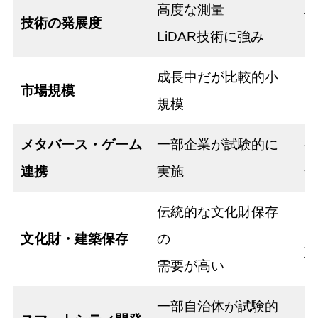
高度な測量
A
技術の発展度
LiDAR技術に強み
ク
成長中だが比較的小
ア
市場規模
規模
巨
メタバース・ゲーム
一部企業が試験的に
ゲ
連携
実施
合
伝統的な文化財保存
デ
文化財・建築保存
の
政
需要が高い
一部自治体が試験的
ド