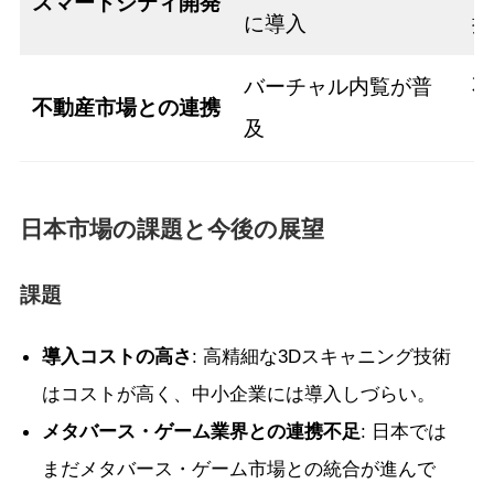
スマートシティ開発
に導入
推
バーチャル内覧が普
不
不動産市場との連携
及
ン
日本市場の課題と今後の展望
課題
導入コストの高さ
: 高精細な3Dスキャニング技術
はコストが高く、中小企業には導入しづらい。
メタバース・ゲーム業界との連携不足
: 日本では
まだメタバース・ゲーム市場との統合が進んで