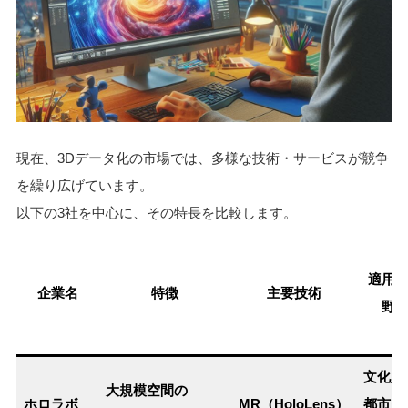
現在、3Dデータ化の市場では、多様な技術・サービスが競争
を繰り広げています。
以下の3社を中心に、その特長を比較します。
適用
企業名
特徴
主要技術
野
文化財
大規模空間の
ホロラボ
MR（HoloLens）
都市空