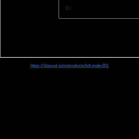
https://3dasset.io/en/products/hdt-male-001